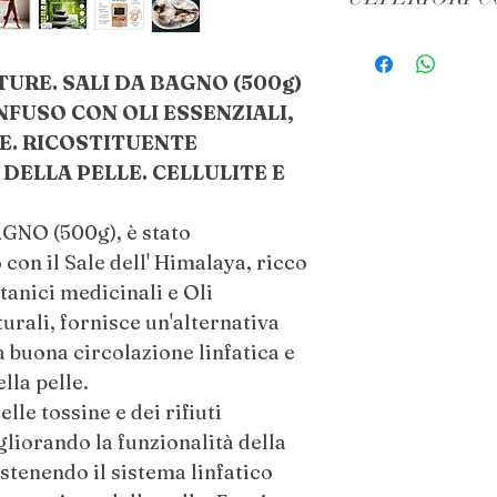
PELLE:
Aggiungi una gen
Rimani idratato 
grammi ( 2 o 3 cuc
dopo il bagno.
URE. SALI DA BAGNO (500g)
miscela direttame
Evita di usare i sa
NFUSO CON OLI ESSENZIALI,
fantastica esperie
pelle rotta, poic
E. RICOSTITUENTE
infusione prima di
Se hai la pelle sen
Agitare l'acqua co
DELLA PELLE. CELLULITE E
quantità di sali d
sciogliersi più ra
prima di usarli i
Una volta sciolti 
GNO (500g), è stato
nella vasca da b
con il Sale dell' Himalaya, ricco
minuti.
tanici medicinali e Oli
Rilassatevi e gode
urali, fornisce un'alternativa
vostro bagno.
a buona circolazione linfatica e
Puoi usare (e riutili
lla pelle.
fornito.
lle tossine e dei rifiuti
gliorando la funzionalità della
Adatto per pelli sec
stenendo il sistema linfatico
secche).