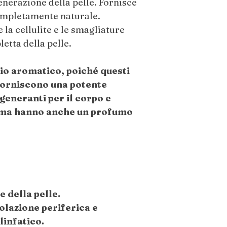
nerazione della pelle. Fornisce
ompletamente naturale.
CONTROINDICAZ
a cellulite e le smagliature
Non Ingerire. Solo p
etta della pelle.
con occhi, orecchie i
applicare su pelli sens
io aromatico, poiché questi
irritazione, interrom
forniscono una potente
consulente sanitario.
generanti per il corpo e
Non adatto in gravida
, ma hanno anche un profumo
allattamento o sotto 
proprio medico. Tene
animali domestici.
Conservare i Sali da
e buio, lontano dalla 
formazione di grumi 
e della pelle.
olazione periferica e
linfatico.