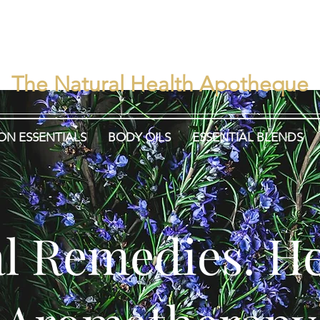
rbisEns
Herbalism. Heali
The Natural Health Apotheque
ON ESSENTIALS
BODY OILS
ESSENTIAL BLENDS
l Remedies. He