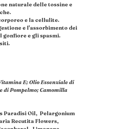
one naturale delle tossine e
che.
orporeo e la cellulite.
estione e l'assorbimento dei
l gonfiore e gli spasmi.
iti.
Vitamina E; Olio Essenziale di
le di Pompelmo; Camomilla
s Paradisi Oil, Pelargonium
aria Recutita Flowers,
 Tocopherol, Limonene,