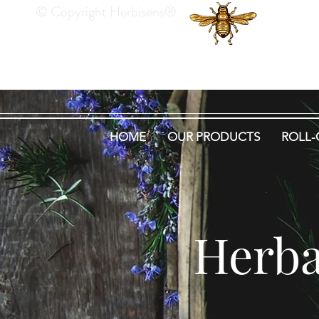
© Copyright Herbisens®
He
HOME
OUR PRODUCTS
ROLL-
Herba