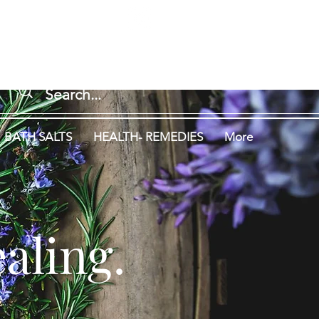
Log In
ng.
Aromatherapy.
BATH SALTS
HEALTH- REMEDIES
More
aling.