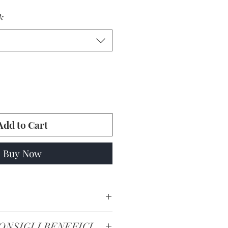
*
Add to Cart
Buy Now
STRESS, PER IL
ONSIGLI BENEFICI