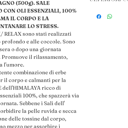
RILASSAMENTO 
AGNO (500g). SALE
L'EQUILIBRIO E V
Rimani idratato 
 CON OLI ESSENZIALI, 100%
Aggiungi una gen
dopo il bagno.
MA IL CORPO E LA
grammi ( 2 o 3 cuc
Evita di usare i sa
ONTANARE LO STRESS.
miscela direttame
pelle rotta, poic
N/ RELAX sono stati realizzati
fantastica esperie
Se hai la pelle sen
 profondo e alle coccole. Sono
infusione prima di
quantità di sali d
a sera o dopo una giornata
Agitare l'acqua co
prima di usarli 
. Promuove il rilassamento,
sciogliersi più ra
ra l'umore.
Una volta sciolti 
tente combinazione di erbe
nella vasca da b
minuti.
r il corpo e calmanti per la
Rilassatevi e gode
E dell'HIMALAYA ricco di
vostro bagno.
Essenziali 100%, che spazzerà via
iornata. Sebbene i Sali dell'
Puoi usare (e riutili
rbidire la pelle ruvida e secca
fornito.
one delle tossine dal corpo,
mo mezzo per assorbire i