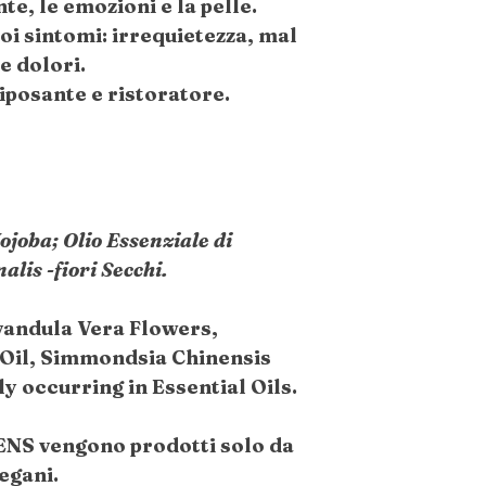
te, le emozioni e la pelle.
suoi sintomi: irrequietezza, mal
 e dolori.
posante e ristoratore.
Jojoba; Olio Essenziale di
lis -fiori Secchi.
vandula Vera Flowers,
 Oil, Simmondsia Chinensis
ly occurring in Essential Oils.
ENS vengono prodotti solo da
egani.