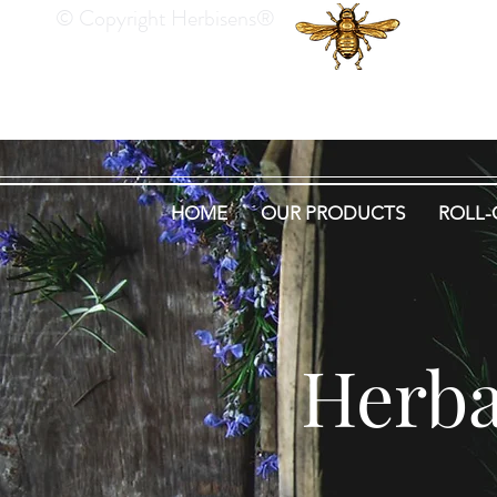
© Copyright Herbisens®
He
HOME
OUR PRODUCTS
ROLL-
Herba