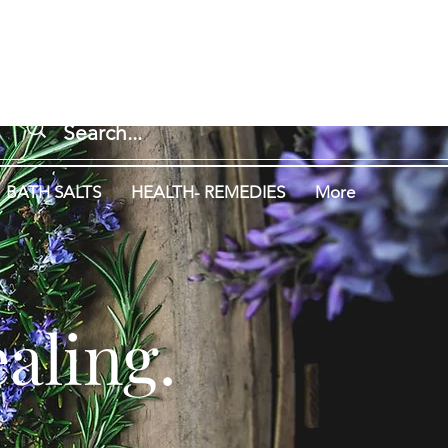
Log In
ng.
Aromatherapy.
BATH SALTS
HEALTH- REMEDIES
More
aling.