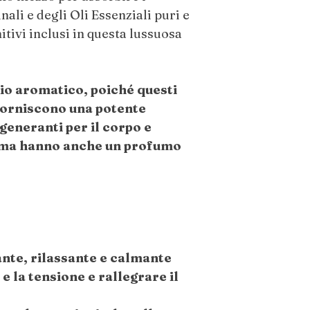
Adatto per pelli sec
nali e degli Oli Essenziali puri e
secche).
nitivi inclusi in questa lussuosa
CONTROINDICAZ
io aromatico, poiché questi
Non Ingerire. Solo p
con occhi, orecchie i
forniscono una potente
applicare su pelli sens
generanti per il corpo e
irritazione, interrom
, ma hanno anche un profumo
consulente sanitario.
Non adatto in gravida
allattamento o sotto 
proprio medico. Tene
animali domestici.
Conservare i Sali da
nte, rilassante e calmante
e buio, lontano dalla 
e la tensione e rallegrare il
formazione di grumi 