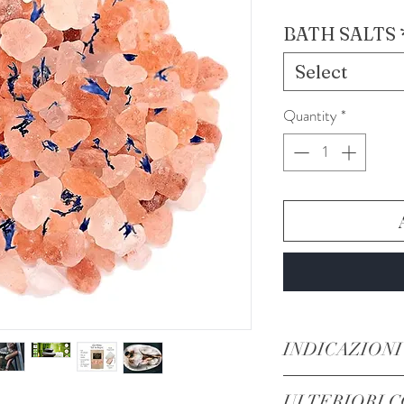
BATH SALTS
Select
Quantity
*
INDICAZIONI
PER CALMARE LO 
ULTERIORI C