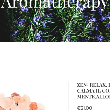
Aromatherapy
ZEN/ RELAX. 
CALMA IL CO
MENTE.ALLON
Price
€21.00