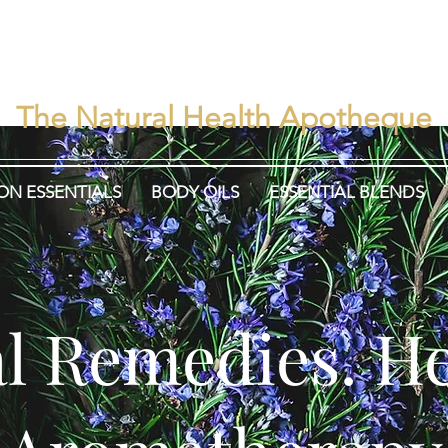
rbisEns
Herbalism. Heali
The Natural Health Apotheque
ON ESSENTIALS
BODY OILS
ESSENTIAL BLENDS
l Remedies. He