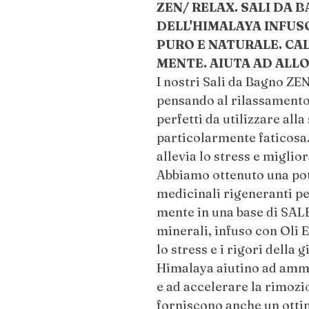
ZEN/ RELAX. SALI DA B
DELL'HIMALAYA INFUSO
PURO E NATURALE. CAL
MENTE. AIUTA AD ALL
I nostri Sali da Bagno ZE
pensando al rilassamento
perfetti da utilizzare all
particolarmente faticosa
allevia lo stress e miglio
Abbiamo ottenuto una po
medicinali rigeneranti pe
mente in una base di SAL
minerali, infuso con Oli 
lo stress e i rigori della g
Himalaya aiutino ad ammo
e ad accelerare la rimozi
forniscono anche un otti