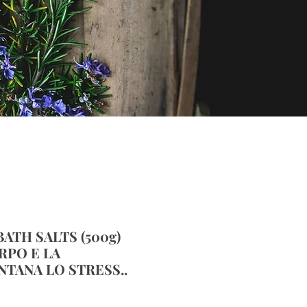
BATH SALTS (500g)
RPO E LA
TANA LO STRESS..