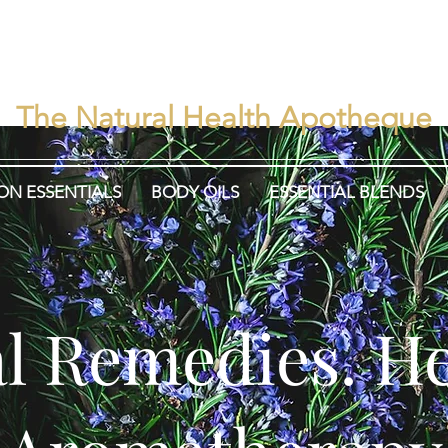
rbisEns
Herbalism. Heali
The Natural Health Apotheque
ON ESSENTIALS
BODY OILS
ESSENTIAL BLENDS
l Remedies. He