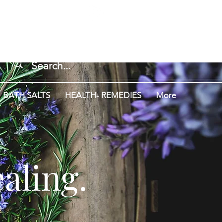
Log In
ng.
Aromatherapy.
BATH SALTS
HEALTH- REMEDIES
More
aling.