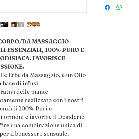
PER FAVORIRE DE
PASSIONE:
Agitare delicatament
che gli oli component
una piccola quantità 
Strofinare le mani pe
L CORPO/DA MASSAGGIO
sulla pelle, come e 
LI ESSENZIALI, 100% PURO E
Adatto per pelli sec
RODISIACA. FAVORISCE
secche). Non applicar
ASSIONE.
sole.
lle Erbe da Massaggio, è un Olio
 base di infusi
rativi delle piante
CONTROINDICAZ
atamente realizzato con i nostri
Non Ingerire. Solo p
senziali 100% Puri e
con occhi, orecchie i
li ormoni e favorire il Desiderio
applicare su pelli sen
per l'uso sul viso. No
ffre una combinazione unica di
gravidanza, allattam
per il benessere sensuale,