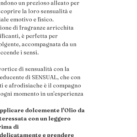
consultare il proprio
rendono un prezioso alleato per
di bambini e animali
coprire la loro sensualità e
Conservare in un luo
iale emotivo e fisico.
dalla luce solare dire
one di fragranze arricchita
ificanti, è perfetta per
volgente, accompagnata da un
ccende i sensi.
vortice di sensualità con la
 seducente di SENSUAL, che con
ti e afrodisiache è il compagno
 ogni momento in un'esperienza
applicare dolcemente l'Olio da
nteressata con un leggero
rima di
 delicatamente e prendere