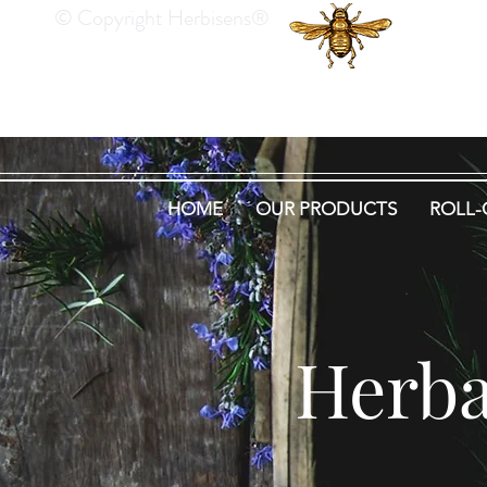
© Copyright Herbisens®
He
HOME
OUR PRODUCTS
ROLL-
Herba