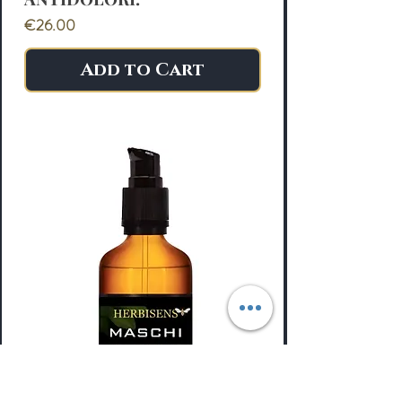
Price
€26.00
Add to Cart