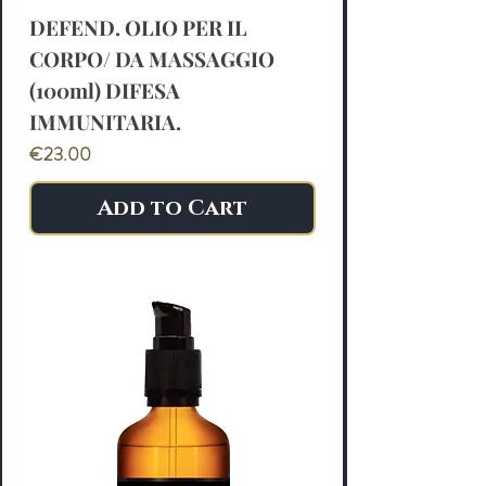
DEFEND. OLIO PER IL
CORPO/ DA MASSAGGIO
(100ml) DIFESA
IMMUNITARIA.
Price
€23.00
Add to Cart