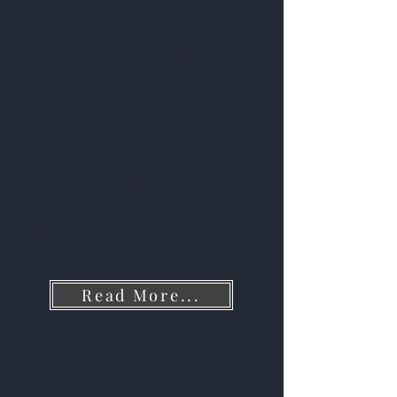
With 100% plant-based
ingredients, our Body Oils
provide nourishing and
moisturising benefits for
the skin, while the soothing
aroma of the Essential Oils
creates a tranquil and
serene environment that's
perfect for a deeply
relaxing and revitalising
massage.
Read More...