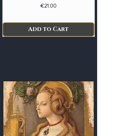
PANICO.CALM
Price
€21.00
Add to Cart