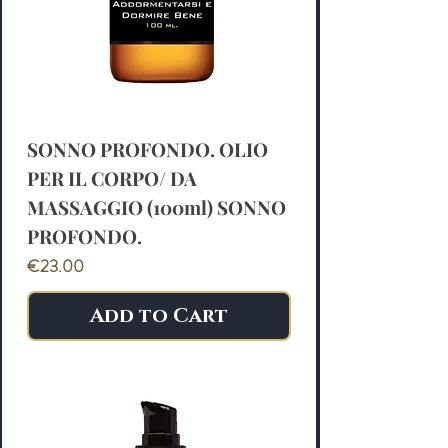
SONNO PROFONDO. OLIO
PER IL CORPO/ DA
MASSAGGIO (100ml) SONNO
PROFONDO.
Price
€23.00
Add to Cart