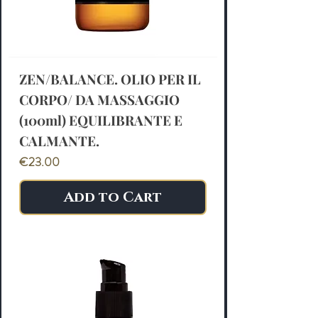
ZEN/BALANCE. OLIO PER IL
CORPO/ DA MASSAGGIO
(100ml) EQUILIBRANTE E
CALMANTE.
Price
€23.00
Add to Cart