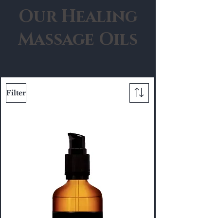
Our Healing
Massage Oils
Filter
Spagyrical Oils