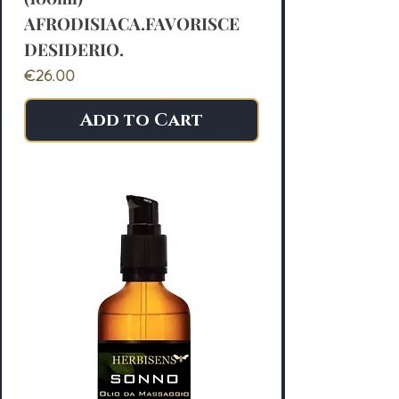
AFRODISIACA.FAVORISCE
DESIDERIO.
Price
€26.00
Add to Cart