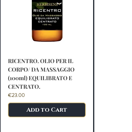
RICENTRO. OLIO PER IL
CORPO/ DA MASSAGGIO
(100ml) EQUILIBRATO E
CENTRATO.
Price
€23.00
Add to Cart