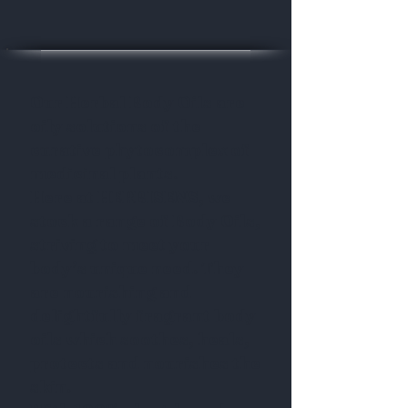
Our Herbal Body Oils are
oily solutions of the
curative phytocomplex of
medicinal plants.
Here at HERBISENS, we
stock a range of Body Oils,
striving to meet your
body’s unique need. They
are nourishing and
delightfully fragrant body
oils which soothes, heals,
protects and nourishes the
skin.​