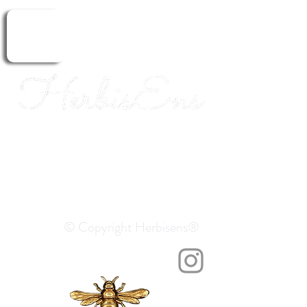
Herbalism. Healing.
Aromatherapy.
ERBORISTERIA
© Copyright Herbisens®