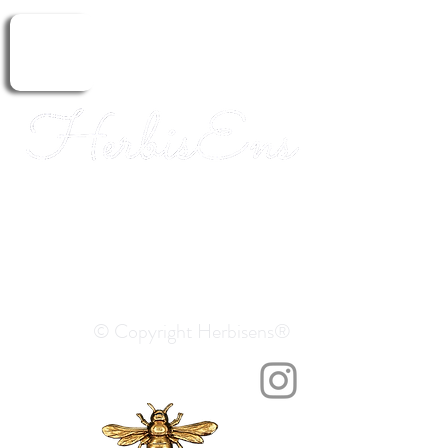
Herbalism. Healing.
Aromatherapy.
ERBORISTERIA
© Copyright Herbisens®