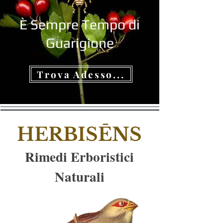
È Sempre Tempo di
Guarigione
Trova Adesso...
HERBISĒNS
Rimedi Erboristici
Naturali