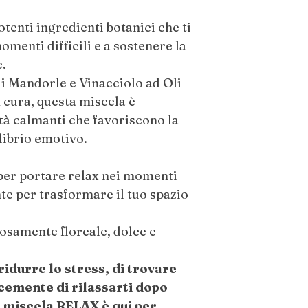
fresco, asciutto e bu
diretta.
tenti ingredienti botanici che ti
menti difficili e a sostenere la
e.
i Mandorle e Vinacciolo ad Oli
n cura, questa miscela è
tà calmanti che favoriscono la
ilibrio emotivo.
 per portare relax nei momenti
e per trasformare il tuo spazio
samente floreale, dolce e
ridurre lo stress, di trovare
cemente di rilassarti dopo
a miscela RELAX è qui per