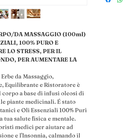
PER RILASSAMENT
Agitare delicatament
che gli oli component
una piccola quantità 
Strofinare le mani pe
ORPO/DA MASSAGGIO (100ml)
sulla pelle, come e q
ZIALI, 100% PURO E
secche, grasse e mi
 LO STRESS, PER IL
Non applicarlo sulla p
NDO, PER AUMENTARE LA
e Erbe da Massaggio,
CONTROINDICAZ
 Equilibrante e Ristoratore è
Non Ingerire. Solo p
 corpo a base di infusi oleosi di
con occhi, orecchie i
le piante medicinali. É stato
applicare su pelli sen
tanici e Oli Essenziali 100% Puri
per l'uso sul viso. No
gravidanza, allattam
a tua salute fisica e mentale.
consultare il proprio
risti medici per aiutare ad
di bambini e animali
nsione e l'Insonnia, calmando il