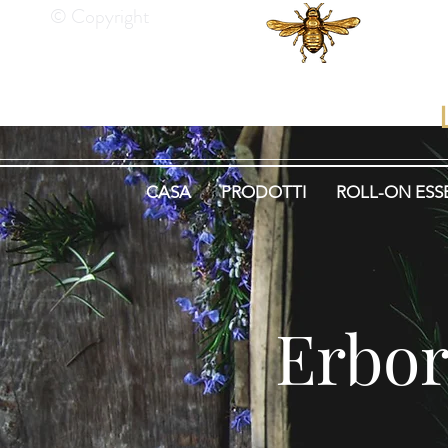
© Copyright
He
CASA
PRODOTTI
ROLL-ON ESS
Erbor