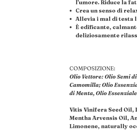
l'umore. Riduce la fat
Crea un senso di relax
Allevia i mal di testa 
È edificante, calman
deliziosamente rilas
COMPOSIZIONE:
Olio Vettore: Olio Semi di
Camomilla; Olio Essenzia
di Menta, Olio Essenziale
Vitis Vinifera Seed Oil,
Mentha Arvensis Oil, An
Limonene, naturally occ