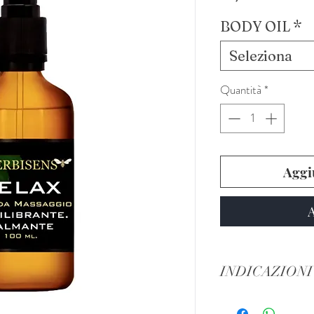
BODY OIL
*
Seleziona
Quantità
*
Aggiu
A
INDICAZIONI
PER CALMARE LO