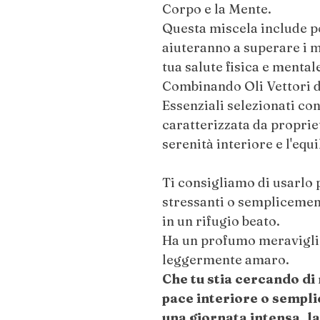
Corpo e la Mente.
Questa miscela include po
aiuteranno a superare i mo
tua salute fisica e mental
Combinando Oli Vettori d
Essenziali selezionati co
caratterizzata da proprie
serenità interiore e l'equ
Ti consigliamo di usarlo
stressanti o semplicement
in un rifugio beato.
Ha un profumo meraviglio
leggermente amaro.
Che tu stia cercando di 
pace interiore o sempli
una giornata intensa, l