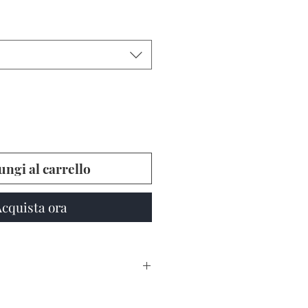
ngi al carrello
cquista ora
 STRESS,