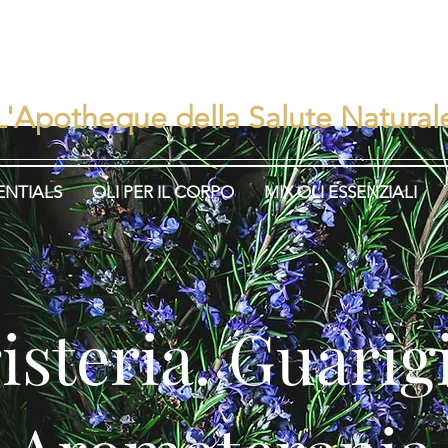
rbisEns
Erboristeria. Guar
L'Apotheque della Salute Natural
ENTIALS
OLI PER IL CORPO
MIX OLI ESSENZIALI
isteria. Guari