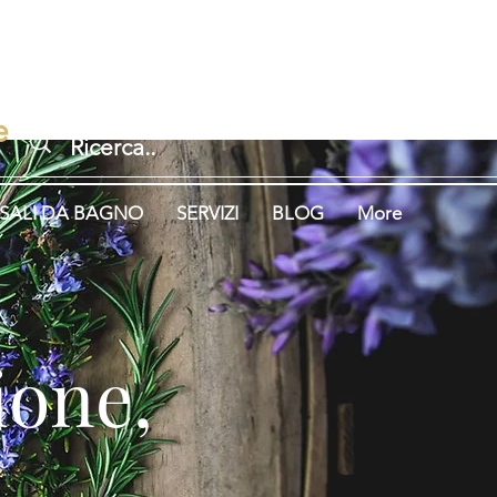
Accedi
igione.
Aromaterapia.
e
SALI DA BAGNO
SERVIZI
BLOG
More
gione,