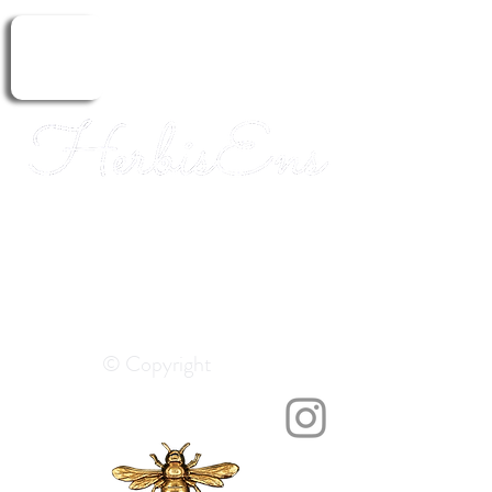
Erboristeria.
Guarigione.
Aromaterapia.
ERBORISTERIA
© Copyright