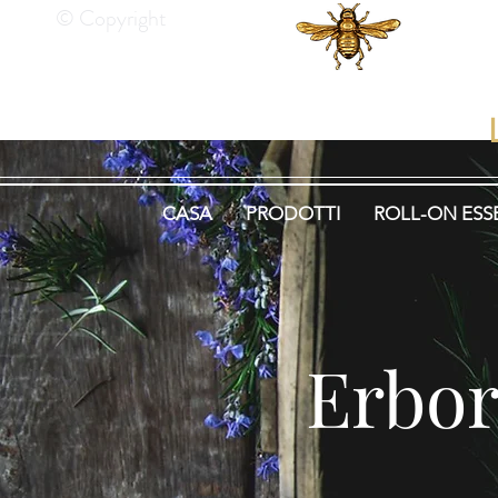
© Copyright
He
CASA
PRODOTTI
ROLL-ON ESS
Erbor