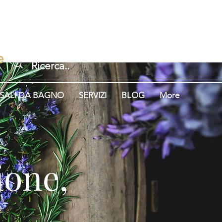
Accedi
igione.
Aromaterapia.
e
SALI DA BAGNO
SERVIZI
BLOG
More
gione,