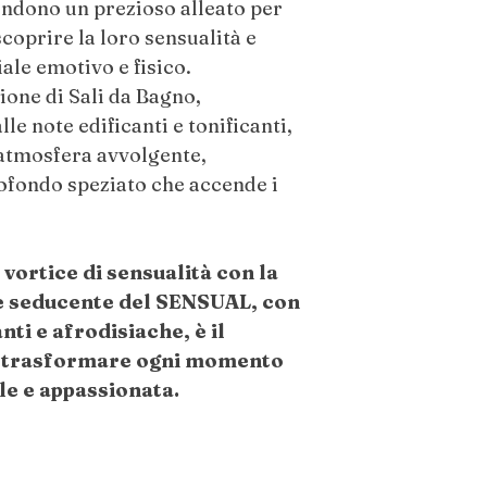
rendono un prezioso alleato per
CONTROINDICAZ
coprire la loro sensualità e
Non Ingerire. Solo p
iale emotivo e fisico.
con occhi, orecchie i
one di Sali da Bagno,
applicare su pelli sens
le note edificanti e tonificanti,
irritazione, interrom
 atmosfera avvolgente,
consulente sanitario.
fondo speziato che accende i
Non adatto in gravida
allattamento o sotto 
proprio medico. Tene
n vortice di sensualità con la
animali domestici.
 e seducente del SENSUAL, con
Conservare i Sali da
nti e afrodisiache, è il
e buio, lontano dalla 
 trasformare ogni momento
formazione di grumi 
le e appassionata.