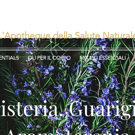
rbisEns
Erboristeria. Guar
L'Apotheque della Salute Natural
ENTIALS
OLI PER IL CORPO
MIX OLI ESSENZIALI
isteria. Guari