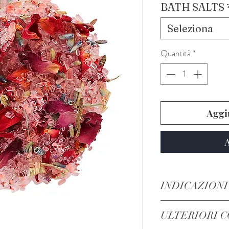
BATH SALTS
Seleziona
Quantità
*
Aggiu
A
INDICAZIONI
PER FAVORIRE IL
ULTERIORI C
LA PASSIONE: