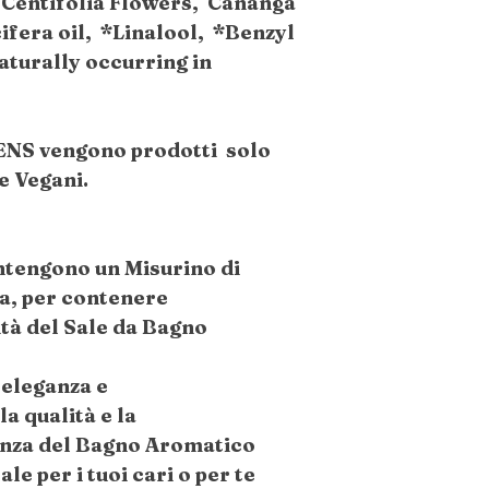
Centifolia Flowers, Cananga
ifera oil, *Linalool, *Benzyl
aturally occurring in
ENS vengono prodotti solo
 e Vegani.
ontengono un Misurino di
a, per contenere
à del Sale da Bagno
 eleganza e
a qualità e la
enza del Bagno Aromatico
e per i tuoi cari o per te