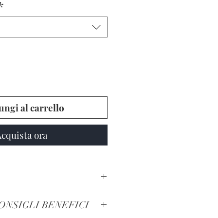
*
ngi al carrello
cquista ora
 DESIDERIO, LIBIDO E
ONSIGLI BENEFICI