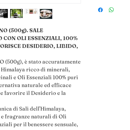
Aggiungi una gen
Rimani idratato 
grammi ( 2 o 3 cuc
dopo il bagno.
miscela direttame
Evita di usare i sa
fantastica esperie
pelle rotta, poic
NO (500g). SALE
infusione prima di
Se hai la pelle sen
Agitare l'acqua co
 CON OLI ESSENZIALI, 100%
quantità di sali d
sciogliersi più ra
ORISCE DESIDERIO, LIBIDO,
prima di usarli 
Una volta sciolti 
nella vasca da b
(500g), è stato accuratamente
minuti.
l' Himalaya ricco di minerali,
Rilassatevi e gode
inali e Oli Essenziali 100% puri
vostro bagno.
ternativa naturale ed efficace
Puoi usare (e riutili
e favorire il Desiderio e la
fornito.
ica di Sali dell'Himalaya,
Adatto per pelli sec
 e fragranze naturali di Oli
secche).
ziali per il benessere sensuale,