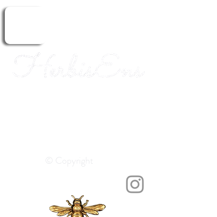
Erboristeria.
Guarigione.
Aromaterapia.
ERBORISTERIA
© Copyright