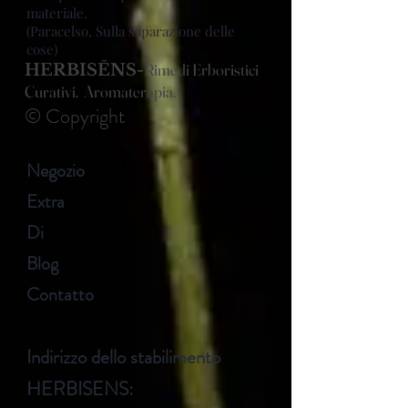
materiale.
(Paracelso, Sulla saparazione delle
cose)
Rimedi Erboristici
HERBISĒNS-
Curativi. Aromaterapia.
© Copyright
Negozio
Extra
Di
Blog
Contatto
Indirizzo dello stabilimento
HERBISENS: