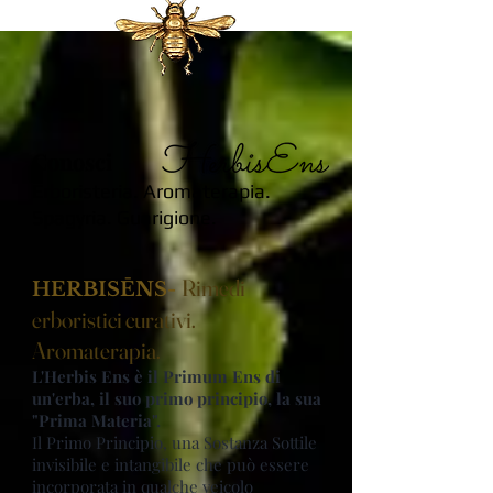
Conosci
Erboristeria. Aromaterapia.
Spagyria. Guarigione.
Rimedi
HERBISĒNS-
erboristici curativi.
Aromaterapia.
L'Herbis Ens è il Primum Ens di
un'erba, il suo primo principio, la sua
"Prima Materia".
Il Primo Principio, una Sostanza Sottile
invisibile e intangibile che può essere
incorporata in qualche veicolo