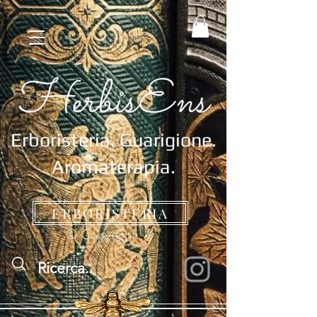
Erboristeria.
Guarigione.
Aromaterapia.
ERBORISTERIA
© Copyright